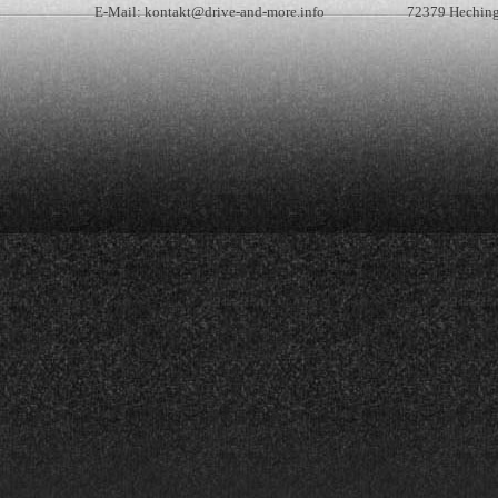
E-Mail:
kontakt@drive-and-more.info
72379 Hechin