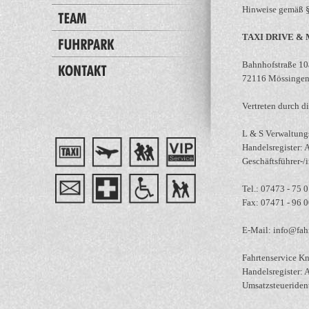
Hinweise gemäß 
TAXI DRIVE &
Bahnhofstraße 10
72116 Mössinge
Vertreten durch d
L & S Verwaltun
Handelsregister: 
Geschäftsführer-/
Tel.: 07473 - 75 
Fax: 07471 - 96 
E-Mail: info@fahr
Fahrtenservice 
Handelsregister: 
Umsatzsteueride