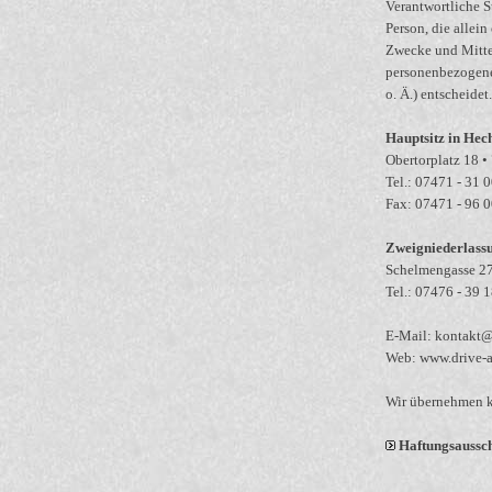
Verantwortliche St
Person, die allei
Zwecke und Mitte
personenbezogene
o. Ä.) entscheidet.
Hauptsitz in Hec
Obertorplatz 18 
Tel.: 07471 - 31 0
Fax: 07471 - 96 
Zweigniederlass
Schelmengasse 27
Tel.: 07476 - 39 
E-Mail:
kontakt@
Web:
www.drive-a
Wir übernehmen k
Haftungsausschl